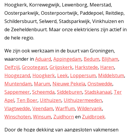
Hoogkerk, Korrewegwijk, Lewenborg, Meerstad,
Oosterparkwijk, Oosterpoortwijk, Paddepoel, Reitdiep,
Schildersbuurt, Selwerd, Stadsparkwijk, Vinkhuizen en
de Zeeheldenbuurt. Maar onze elektriciens zijn actief in
de hele regio.
We zijn ook werkzaam in de buurt van Groningen,
waaronder in
Aduard
,
Appingedam
,
Bedum
,
Blijham
,
Delfzijl
,
Grootegast
,
Grijpskerk
,
Harkstede
,
Haren
,
Hoogezand
,
Hoogkerk
,
Leek
,
Loppersum
,
Middelstum
,
Muntendam
,
Marum
,
Nieuwe Pekela
,
Onstwedde
,
Sappemeer
,
Scheemda
,
Siddeburen
,
Stadskanaal
,
Ter
Apel
,
Ten Boer
,
Uithuizen
,
Uithuizermeeden
,
Vlagtwedde
,
Veendam
,
Warffum
,
Wildervank
,
Winschoten
,
Winsum
,
Zuidhorn
en
Zuidbroek
.
Door de hoge dekking van aangesloten vakmensen